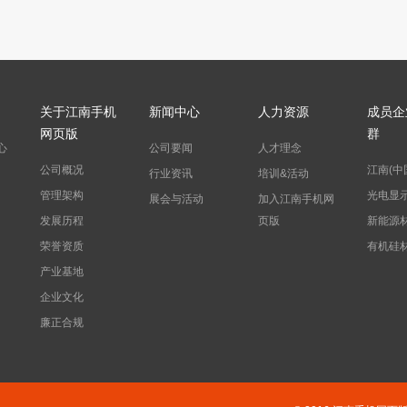
关于江南手机
新闻中心
人力资源
成员企
网页版
群
心
公司要闻
人才理念
公司概况
江南(中
行业资讯
培训&活动
管理架构
光电显
展会与活动
加入江南手机网
发展历程
页版
新能源
荣誉资质
有机硅
产业基地
企业文化
廉正合规